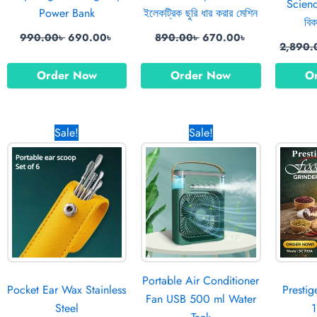
Scienc
Power Bank
ইলেকট্রিক ছুরি ধার করার মেশিন
বিক
990.00
৳
690.00
৳
890.00
৳
670.00
৳
2,890.
Order Now
Order Now
O
ent
Original
Current
Original
Current
Sale!
Sale!
e
price
price
price
price
was:
is:
was:
is:
00৳ .
690.00৳ .
390.00৳ .
2,850.00৳ .
1,690.00৳ .
Portable Air Conditioner
Pocket Ear Wax Stainless
Presti
Fan USB 500 ml Water
Steel
1