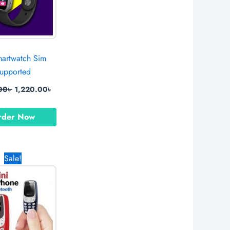
artwatch Sim
upported
00
৳
1,220.00
৳
rder Now
Original
Current
Sale!
price
price
was:
is:
1,850.00৳ .
1,470.00৳ .