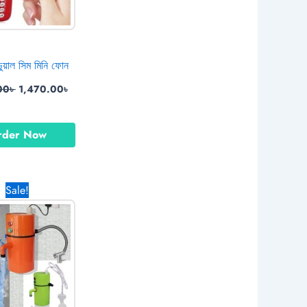
য়াল সিম মিনি ফোন
00
৳
1,470.00
৳
rder Now
Original
Current
Sale!
price
price
was:
is:
3,990.00৳ .
1,770.00৳ .