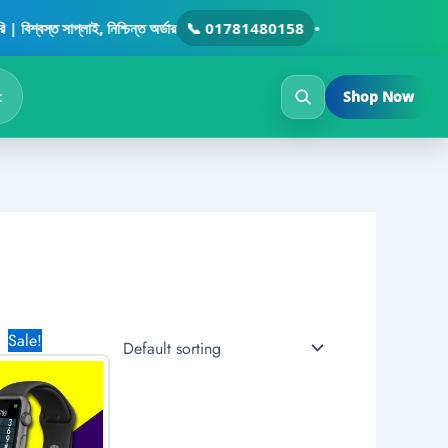
ত সাপ্লাই, নিশ্চিন্ত অর্ডার
📞 01781480158
•
t
Shop Now
Original
Current
Sale!
price
price
was:
is:
1,970.00৳ .
1,220.00৳ .