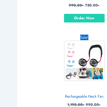
990.00
৳
750.00
৳
Order Now
Original
Cur
Sale!
price
pri
was:
is:
1,190.00৳ .
990
Rechargeable Neck Fan
1,190.00
৳
990.00
৳