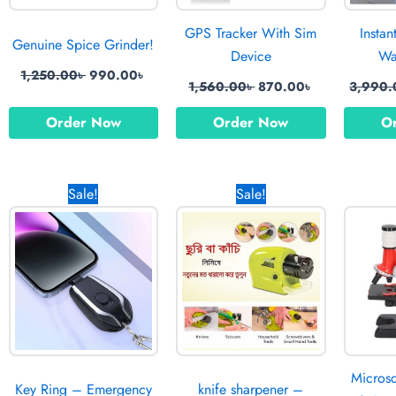
GPS Tracker With Sim
Instan
Genuine Spice Grinder!
Device
Wa
1,250.00
৳
990.00
৳
1,560.00
৳
870.00
৳
3,990.
Order Now
Order Now
O
rrent
Original
Current
Original
Current
Sale!
Sale!
ice
price
price
price
price
was:
is:
was:
is:
370.00৳ .
990.00৳ .
690.00৳ .
890.00৳ .
670.00৳ .
Micros
Key Ring – Emergency
knife sharpener –