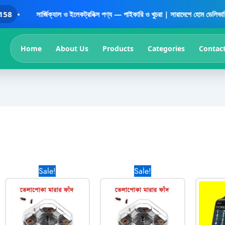
সার্জিক্যাল ও ইলেকট্রনিক্স পণ্য — পাইকারি ও খুচরা | সারাদেশে হোম ডেলিভারি | বিশ্বস্
Home
About Us
Products
Categories
Contac
rent
Original
Current
Original
Current
Sale!
Sale!
ce
price
price
price
price
was:
is:
was:
is:
.00৳ .
990.00৳ .
690.00৳ .
1,980.00৳ .
990.00৳ .