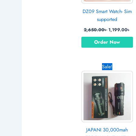
DZ09 Smart Watch- Sim
supported
2,650.00
৳
1,199.00
৳
Order Now
Original
Cu
Sale!
price
pr
was:
is:
1,999.00৳ .
1,
JAPANI 30,000mah