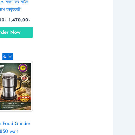
e- সন্তানের সঠিক
াশে কার্য্যকারী
00
৳
1,470.00
৳
rder Now
Original
Current
Sale!
price
price
was:
is:
1,780.00৳ .
1,150.00৳ .
ge Food Grinder
850 watt