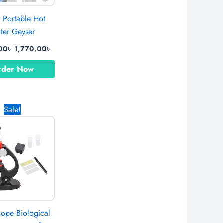
t Portable Hot
ter Geyser
00
৳
1,770.00
৳
rder Now
Original
Current
Sale!
price
price
was:
is:
2,890.00৳ .
1,470.00৳ .
cope Biological