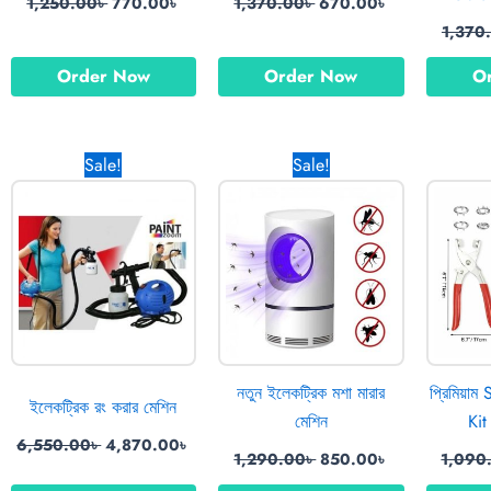
1,250.00
৳
770.00
৳
1,370.00
৳
670.00
৳
1,370
Order Now
Order Now
O
ent
Original
Current
Original
Current
Sale!
Sale!
e
price
price
price
price
was:
is:
was:
is:
00৳ .
6,550.00৳ .
4,870.00৳ .
1,290.00৳ .
850.00৳ .
নতুন ইলেকট্রিক মশা মারার
প্রিমিয়া
ইলেকট্রিক রং করার মেশিন
মেশিন
Kit
6,550.00
৳
4,870.00
৳
1,290.00
৳
850.00
৳
1,090