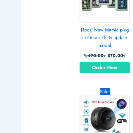
(1pcs) New Islamic plug
in Quran Zk 3s update
model
1,490.00
৳
870.00
৳
Order Now
Original
Cur
Sale!
price
pri
was:
is:
1,250.00৳ .
770