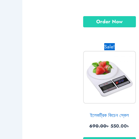
Order Now
Original
Curr
Sale!
price
pric
was:
is:
690.00৳ .
550.
ইলেকট্রিক কিচেন স্কেল
690.00
৳
550.00
৳