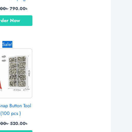
.00
৳
790.00
৳
rder Now
Original
Current
Sale!
price
price
was:
is:
1,090.00৳ .
520.00৳ .
ম Snap Button Tool
 (100 pcs )
.00
৳
520.00
৳