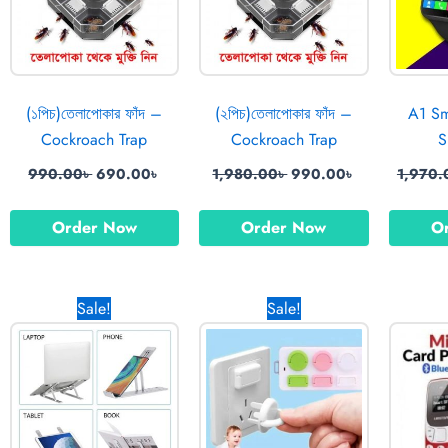
(১পিচ)তেলাপোকার ফাঁদ –
(২পিচ)তেলাপোকার ফাঁদ –
A1 Sm
Cockroach Trap
Cockroach Trap
S
990.00
৳
690.00
৳
1,980.00
৳
990.00
৳
1,970.
Order Now
Order Now
O
rent
Original
Current
Original
Current
Sale!
Sale!
ce
price
price
price
price
was:
is:
was:
is:
.00৳ .
1,490.00৳ .
850.00৳ .
890.00৳ .
550.00৳ .