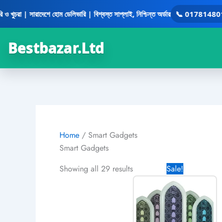
Skip
 | সারাদেশে হোম ডেলিভারি | বিশ্বস্ত সাপ্লাই, নিশ্চিন্ত অর্ডার
📞 01781480158
•
to
content
Bestbazar.Ltd
Home
/ Smart Gadgets
Smart Gadgets
Original
Cur
Showing all 29 results
Sale!
price
pri
was:
is:
1,490.00৳ .
870