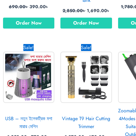
Tank
690.00
৳
390.00
৳
1,780.
2,850.00
৳
1,690.00
৳
Order Now
Order Now
O
rent
Original
Current
Original
Current
Sale!
Sale!
ce
price
price
price
price
was:
is:
was:
is:
.00৳ .
1,250.00৳ .
770.00৳ .
1,370.00৳ .
670.00৳ .
Zoomable
USB – নতুন ইলেকট্রিক মশা
Vintage T9 Hair Cutting
4Modes 
মারার মেশিন
Trimmer
Suita
Outd