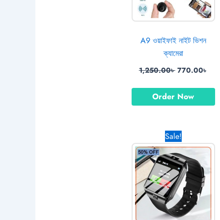
A9 ওয়াইফাই নাইট ভিশন
ক্যামেরা
1,250.00
৳
770.00
৳
Order Now
Original
Cu
Sale!
price
pr
was:
is:
2,650.00৳ .
1,