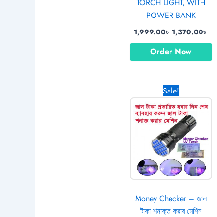
TORCH LIGHT, WITH
POWER BANK
1,999.00
৳
1,370.00
৳
Order Now
Original
Curr
Sale!
price
pric
was:
is:
990.00৳ .
750.
Money Checker – জাল
টাকা শনাক্ত করার মেশিন