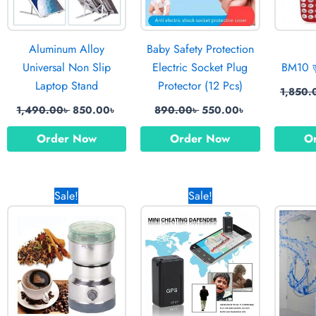
Aluminum Alloy
Baby Safety Protection
Universal Non Slip
Electric Socket Plug
BM10 ডু
Laptop Stand
Protector (12 Pcs)
1,850.
1,490.00
৳
850.00
৳
890.00
৳
550.00
৳
Order Now
Order Now
O
rrent
Original
Current
Original
Current
Sale!
Sale!
ice
price
price
price
price
was:
is:
was:
is:
199.00৳ .
1,250.00৳ .
990.00৳ .
1,560.00৳ .
870.00৳ .