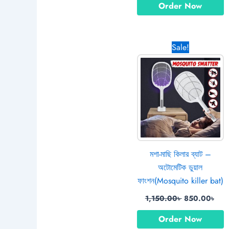
Order Now
Original
Cur
Sale!
price
pric
was:
is:
1,150.00৳ .
850
মশা-মাছি কিলার ব্যাট –
অটোমেটিক ডুয়াল
ফাংশন(Mosquito killer bat)
1,150.00
৳
850.00
৳
Order Now