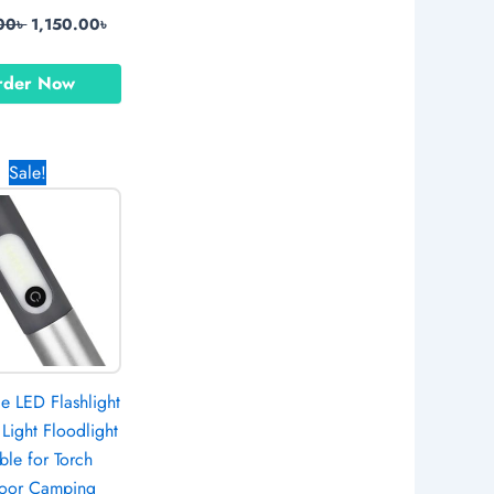
00
৳
1,150.00
৳
rder Now
Original
Current
Sale!
price
price
was:
is:
1,370.00৳ .
790.00৳ .
 LED Flashlight
Light Floodlight
ble for Torch
oor Camping