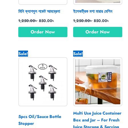
মিনি ক্যাপসুল পকেট আমব্রেলা
ইলেকট্রিক মশা মারার মেশিন
1,250.00
৳
850.00
৳
1,250.00
৳
850.00
৳
Order Now
Order Now
Original
Current
Original
Current
Sale!
Sale!
price
price
price
price
was:
is:
was:
is:
990.00৳ .
670.00৳ .
990.00৳ .
599.00৳ .
Multi Use Juice Container
5pcs Oil/Sauce Bottle
Box and Jar – For Fresh
Stopper
Juice Storage & Serving