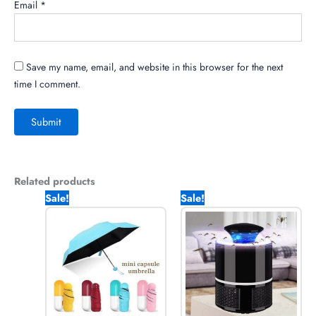
Email
*
Save my name, email, and website in this browser for the next
time I comment.
Related products
Original
Current
Original
Current
Sale!
Sale!
price
price
price
price
was:
is:
was:
is:
1,250.00৳ .
850.00৳ .
1,250.00৳ .
850.00৳ .