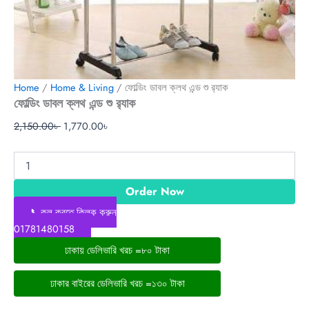
Home
/
Home & Living
/ ফোল্ডিং ডাবল ক্লথ এন্ড শু র‍্যাক
ফোল্ডিং ডাবল ক্লথ এন্ড শু র‍্যাক
2,150.00
৳
1,770.00
৳
Order Now
📞কল করতে ক্লিক করুন
01781480158
ঢাকায় ডেলিভারি খরচ =৮০ টাকা
ঢাকার বাইরের ডেলিভারি খরচ =১৩০ টাকা