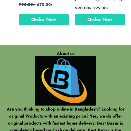
990.00
৳
670.00
৳
990.00
৳
599.00
৳
Order Now
Order Now
About us
Are you thinking to shop online in Bangladesh? Looking for
original Products with an existing price? Yes, we do offer
original products with fastest home delivery. Best Bazar is
completely based on Cash on delivery. Best Bazar is the