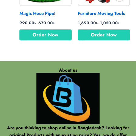
Magic Hose Pipe!
Furniture Moving Tools
990.00
৳
670.00
৳
1,690.00
৳
1,050.00
৳
Order Now
Order Now
About us
Are you thinking to shop online in Bangladesh? Looking for
original Products with an existing price? Yes, we do offer