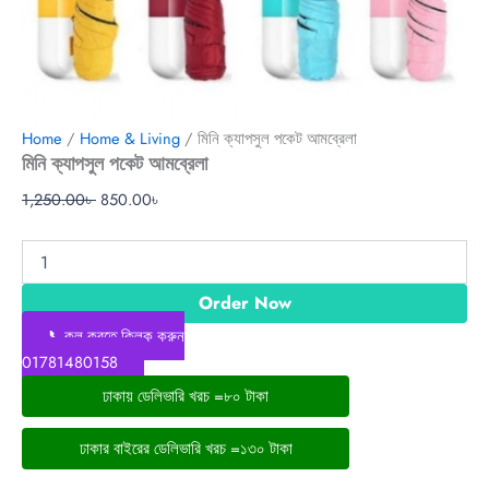
Home
/
Home & Living
/ মিনি ক্যাপসুল পকেট আমব্রেলা
মিনি ক্যাপসুল পকেট আমব্রেলা
1,250.00
৳
850.00
৳
Order Now
📞কল করতে ক্লিক করুন
01781480158
ঢাকায় ডেলিভারি খরচ =৮০ টাকা
ঢাকার বাইরের ডেলিভারি খরচ =১৩০ টাকা