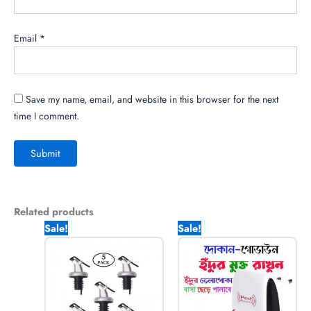
Email
*
Save my name, email, and website in this browser for the next
time I comment.
Related products
Original
Current
Original
Current
Sale!
Sale!
price
price
price
price
was:
is:
was:
is:
990.00৳ .
670.00৳ .
1,250.00৳ .
470.00৳ .