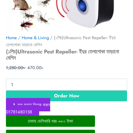
Home
/
Home & Living
/ (১পিচ)Ultrasonic Pest Repeller- ইঁদুর
তেলাপোকা তাড়ানো মেশিন
(১পিচ)Ultrasonic Pest Repeller- ইঁদুর তেলাপোকা তাড়ানো
মেশিন
1,250.00
৳
470.00
৳
Order Now
📞কল করতে ক্লিক করুন
01781480158
ঢাকায় ডেলিভারি খরচ =৮০ টাকা