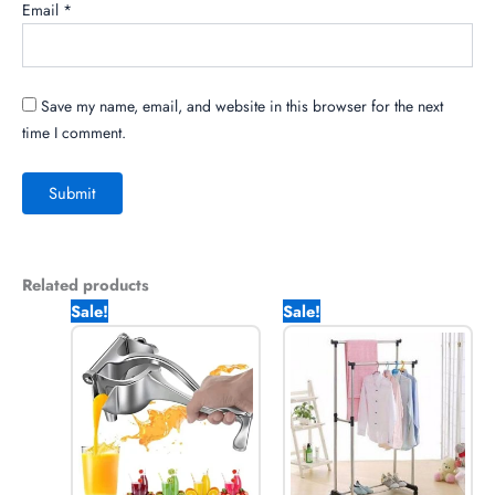
Email
*
Save my name, email, and website in this browser for the next
time I comment.
Related products
Original
Current
Original
Current
Sale!
Sale!
price
price
price
price
was:
is:
was:
is:
1,490.00৳ .
770.00৳ .
2,150.00৳ .
1,770.00