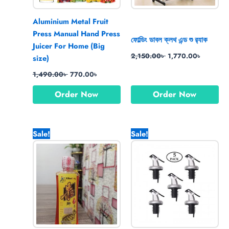
Aluminium Metal Fruit
Press Manual Hand Press
ফোল্ডিং ডাবল ক্লথ এন্ড শু র‍্যাক
Juicer For Home (Big
2,150.00
৳
1,770.00
৳
size)
1,490.00
৳
770.00
৳
Order Now
Order Now
Original
Current
Original
Current
Sale!
Sale!
price
price
price
price
was:
is:
was:
is:
450.00৳ .
200.00৳ .
990.00৳ .
670.00৳ .