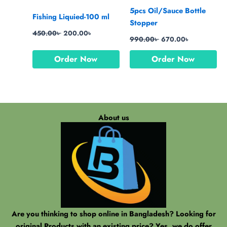
5pcs Oil/Sauce Bottle
Fishing Liquied-100 ml
Stopper
450.00
৳
200.00
৳
990.00
৳
670.00
৳
Order Now
Order Now
About us
Are you thinking to shop online in Bangladesh? Looking for
original Products with an existing price? Yes, we do offer