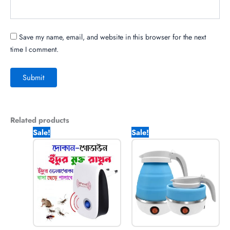
Save my name, email, and website in this browser for the next
time I comment.
Related products
Original
Current
Original
Current
Sale!
Sale!
price
price
price
price
was:
is:
was:
is:
1,250.00৳ .
470.00৳ .
2,120.00৳ .
950.00৳ .