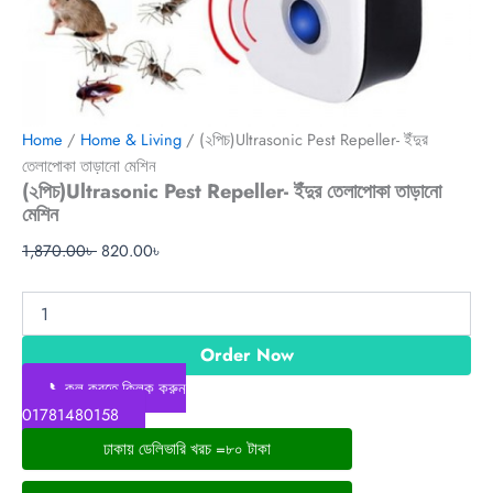
Home
/
Home & Living
/ (২পিচ)Ultrasonic Pest Repeller- ইঁদুর
তেলাপোকা তাড়ানো মেশিন
(২পিচ)Ultrasonic Pest Repeller- ইঁদুর তেলাপোকা তাড়ানো
মেশিন
1,870.00
৳
820.00
৳
Order Now
📞কল করতে ক্লিক করুন
01781480158
ঢাকায় ডেলিভারি খরচ =৮০ টাকা