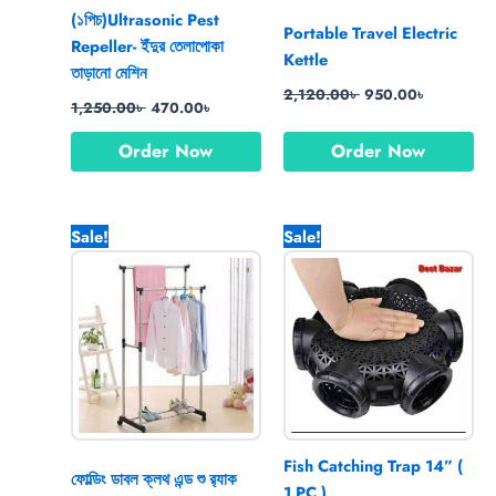
(১পিচ)Ultrasonic Pest
Portable Travel Electric
Repeller- ইঁদুর তেলাপোকা
Kettle
তাড়ানো মেশিন
2,120.00
৳
950.00
৳
1,250.00
৳
470.00
৳
Order Now
Order Now
Original
Current
Original
Current
Sale!
Sale!
price
price
price
price
was:
is:
was:
is:
2,150.00৳ .
1,770.00৳ .
899.00৳ .
350.00৳ .
Fish Catching Trap 14” (
ফোল্ডিং ডাবল ক্লথ এন্ড শু র‍্যাক
1 PC )