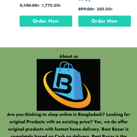
2,150.00
৳
1,770.00
৳
899.00
৳
350.00
৳
Order Now
Order Now
About us
Are you thinking to shop online in Bangladesh? Looking for
original Products with an existing price? Yes, we do offer
original products with fastest home delivery. Best Bazar is
completely based on Cash on delivery. Best Bazar is the