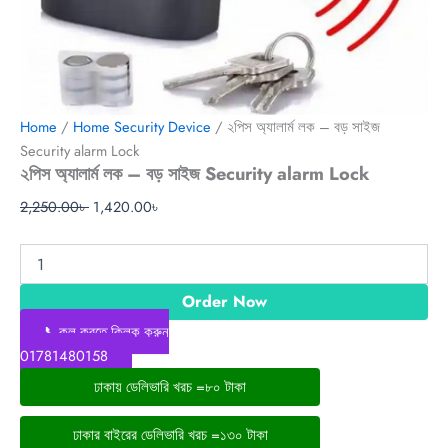
Home
/
Home Security Device
/ ২পিস অ্যালার্ম লক – বড় সাইজ
Security alarm Lock
২পিস অ্যালার্ম লক – বড় সাইজ Security alarm Lock
2,250.00
৳
1,420.00
৳
Order Now
📞কল করতে ক্লিক করুন
01781480158
ঢাকায় ডেলিভারি খরচ =৮০ টাকা
ঢাকার বাইরের ডেলিভারি খরচ =১৩০ টাকা