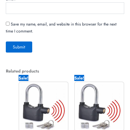
Save my name, email, and website in this browser for the next
time I comment.
Related products
Original
Current
Original
Current
Sale!
Sale!
price
price
price
price
was:
is:
was:
is:
2,850.00৳ .
1,920.00৳ .
1,470.00৳ .
770.00৳ .