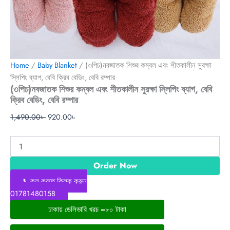
Home
/
Baby Blanket
/ (৩পিচ)নবজাতক শিশুর কম্বল এবং শীতকালীন সুরক্ষা
স্লিপিং ব্যাগ, বেবি ক্রিব বেডিং, বেবি রম্পার
(৩পিচ)নবজাতক শিশুর কম্বল এবং শীতকালীন সুরক্ষা স্লিপিং ব্যাগ, বেবি
ক্রিব বেডিং, বেবি রম্পার
1,490.00
৳
920.00
৳
Order Now
📞কল করতে ক্লিক করুন
01781480158
ঢাকায় ডেলিভারি খরচ =৮০ টাকা