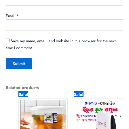
Email
*
Save my name, email, and website in this browser for the next
time I comment.
Related products
Original
Current
Original
Current
Sale!
Sale!
price
price
price
price
was:
is:
was:
is:
990.00৳ .
599.00৳ .
1,999.00৳ .
1,070.00