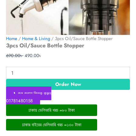
Home
/
Home & Living
/ 3pcs Oil/Sauce Bottle Stopper
3pcs Oil/Sauce Bottle Stopper
690.00
৳
490.00
৳
Order Now
📞কল করতে ক্লিক করুন
01781480158
ঢাকায় ডেলিভারি খরচ =৮০ টাকা
ঢাকার বাইরের ডেলিভারি খরচ =১৩০ টাকা