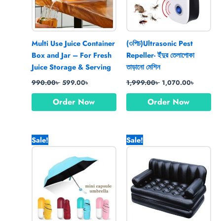
Multi Use Juice Container
(৩পিচ)Ultrasonic Pest
Box and Jar – For Fresh
Repeller- ইঁদুর তেলাপোকা
Juice Storage & Serving
তাড়ানো মেশিন
990.00
৳
599.00
৳
1,999.00
৳
1,070.00
৳
Order Now
Order Now
Original
Current
Original
Current
Sale!
Sale!
price
price
price
price
was:
is:
was:
is:
1,250.00৳ .
850.00৳ .
7,600.00৳ .
5,990.0