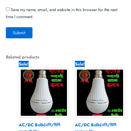
Save my name, email, and website in this browser for the next
time I comment.
Related products
Original
Current
Original
Current
Sale!
Sale!
price
price
price
price
was:
is:
was:
is:
1,040.00৳ .
570.00৳ .
2,500.00৳ .
1,570.00
AC/DC Bulb(এসি/ডিসি
AC/DC Bulb(এসি/ডিসি