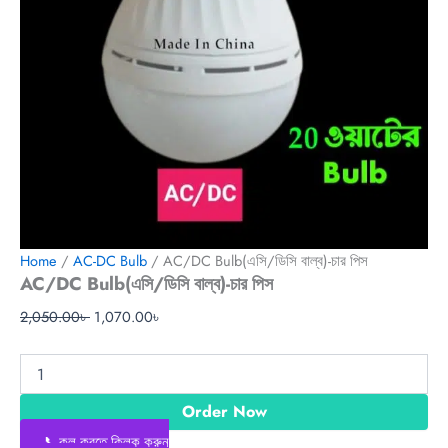
Home
/
AC-DC Bulb
/ AC/DC Bulb(এসি/ডিসি বাল্ব)-চার পিস
AC/DC Bulb(এসি/ডিসি বাল্ব)-চার পিস
2,050.00
৳
1,070.00
৳
Order Now
📞কল করতে ক্লিক করুন