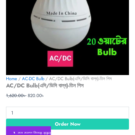
Home
/
AC-DC Bulb
/ AC/DC Bulb(এসি/ডিসি বাল্ব)-তিন পিস
AC/DC Bulb(এসি/ডিসি বাল্ব)-তিন পিস
1,620.00
৳
820.00
৳
Order Now
📞কল করতে ক্লিক করুন