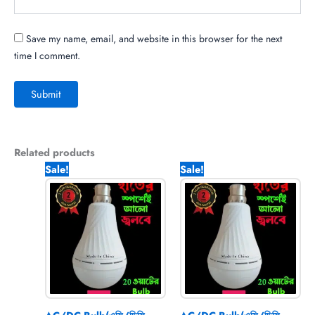
Save my name, email, and website in this browser for the next
time I comment.
Related products
Original
Current
Original
Current
Sale!
Sale!
price
price
price
price
was:
is:
was:
is:
1,040.00৳ .
570.00৳ .
2,050.00৳ .
1,070.0