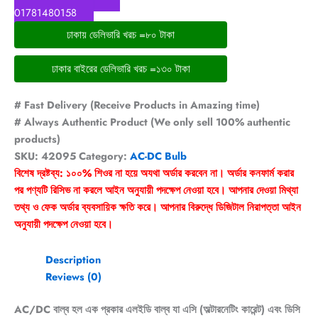
01781480158
ঢাকায় ডেলিভারি খরচ =৮০ টাকা
ঢাকার বাইরের ডেলিভারি খরচ =১৩০ টাকা
# Fast Delivery (Receive Products in Amazing time)
# Always Authentic Product (We only sell 100% authentic
products)
SKU:
42095
Category:
AC-DC Bulb
বিশেষ দ্রষ্টব্য: ১০০% শিওর না হয়ে অযথা অর্ডার করবেন না। অর্ডার কনফার্ম করার
পর পণ্যটি রিসিভ না করলে আইন অনুযায়ী পদক্ষেপ নেওয়া হবে। আপনার দেওয়া মিথ্যা
তথ্য ও ফেক অর্ডার ব্যবসায়িক ক্ষতি করে। আপনার বিরুদ্ধে ডিজিটাল নিরাপত্তা আইন
অনুযায়ী পদক্ষেপ নেওয়া হবে।
Description
Reviews (0)
AC/DC বাল্ব হল এক প্রকার এলইডি বাল্ব যা এসি (অল্টারনেটিং কারেন্ট) এবং ডিসি