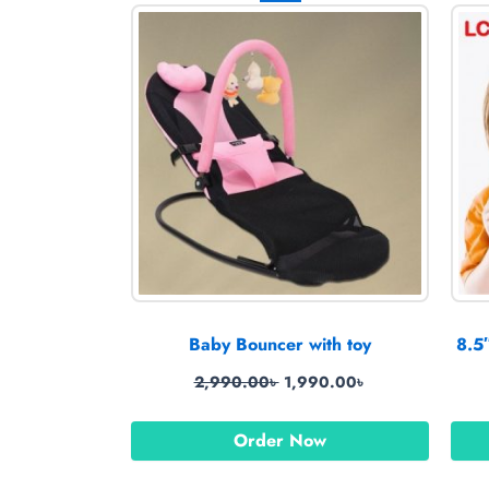
price
price
was:
is:
2,990.00৳ .
1,990.00৳ .
Baby Bouncer with toy
8.5
2,990.00
৳
1,990.00
৳
Order Now