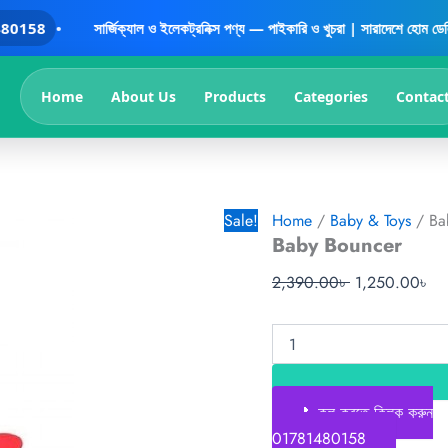
Baby
Original
Cu
58
•
সার্জিক্যাল ও ইলেকট্রনিক্স পণ্য — পাইকারি ও খুচরা | সারাদেশে হোম ডেলিভারি | ব
Bouncer
price
pr
quantity
was:
is:
2,390.00৳ .
1,
Home
About Us
Products
Categories
Contac
Sale!
Home
/
Baby & Toys
/ Ba
Baby Bouncer
2,390.00
৳
1,250.00
৳
📞কল করতে ক্লিক করুন
01781480158