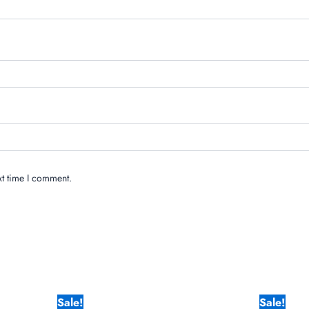
xt time I comment.
Original
Current
Origina
Sale!
Sale!