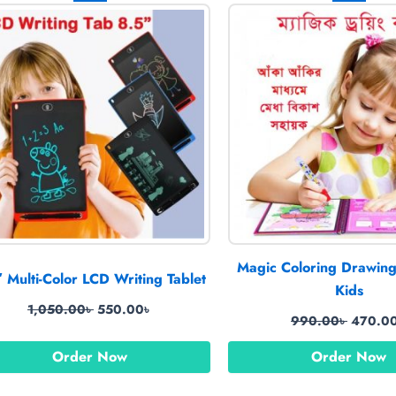
price
price
price
was:
is:
was:
1,050.00৳ .
550.00৳ .
990.00
Magic Coloring Drawing
″ Multi-Color LCD Writing Tablet
Kids
1,050.00
৳
550.00
৳
990.00
৳
470.0
Order Now
Order Now