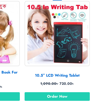
price
price
price
is:
was:
is:
৳ .
470.00৳ .
1,090.00৳ .
720.00৳ .
 Book For
10.5″ LCD Writing Tablet
1,090.00
৳
720.00
৳
0
৳
Order Now