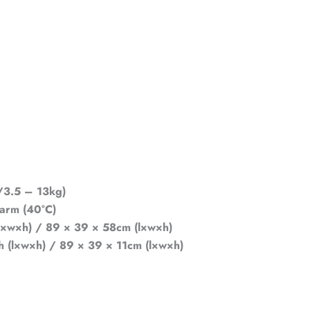
/3.5 – 13kg)
warm (40°C)
 (l×w×h) / 89 × 39 × 58cm (l×w×h)
ch (l×w×h) / 89 × 39 × 11cm (l×w×h)