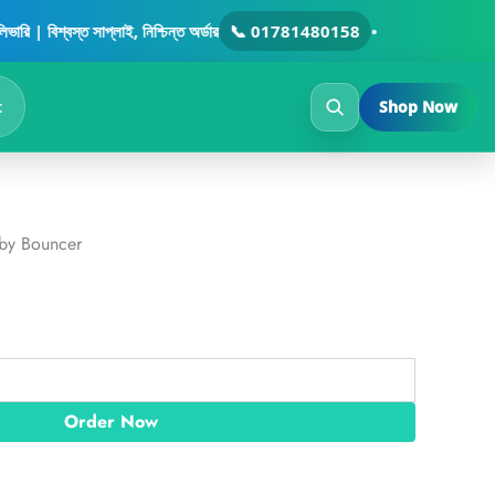
rrent
িশ্বস্ত সাপ্লাই, নিশ্চিন্ত অর্ডার
📞 01781480158
•
ice
250.00৳ .
t
Shop Now
by Bouncer
Order Now