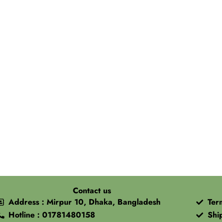
Contact us
Address : Mirpur 10, Dhaka, Bangladesh
Ter
Hotline : 01781480158
Shi