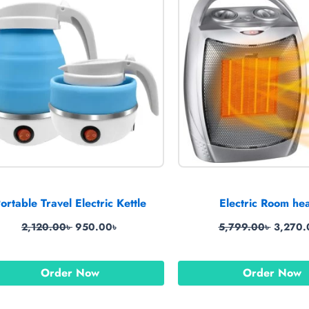
2,120.00৳ .
950.00৳ .
5,799.0
ortable Travel Electric Kettle
Electric Room he
2,120.00
৳
950.00
৳
5,799.00
৳
3,270.
Order Now
Order Now