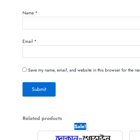
Name
*
Email
*
Save my name, email, and website in this browser for the ne
Related products
Original
Current
Sale!
price
price
was:
is: