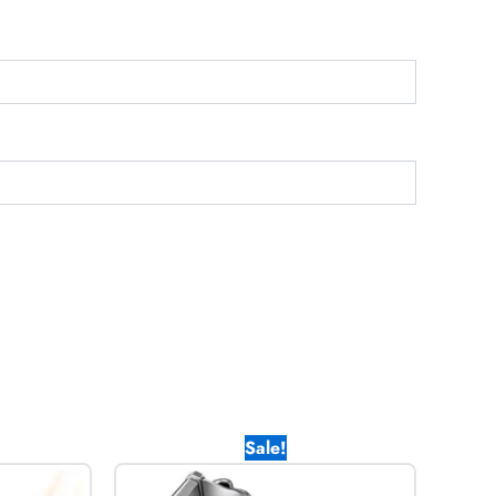
l
Current
Original
Current
Sale!
price
price
price
is:
was:
is: