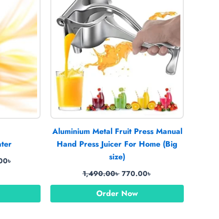
0৳ .
3,270.00৳ .
1,490.00৳ .
770.00৳ .
Aluminium Metal Fruit Press Manual
ater
Hand Press Juicer For Home (Big
size)
00
৳
1,490.00
৳
770.00
৳
Order Now