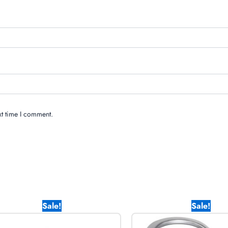
xt time I comment.
Original
Current
Origina
Sale!
Sale!
price
price
price
was:
is:
was: