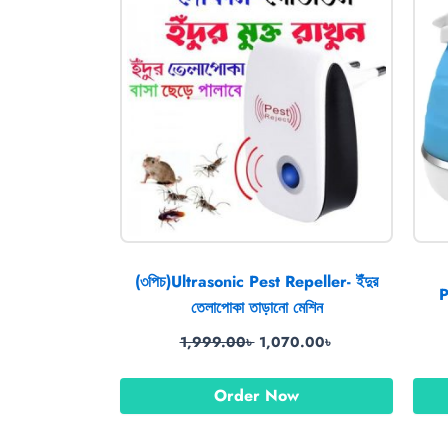
1,999.00৳ .
1,070.00৳ .
(৩পিচ)Ultrasonic Pest Repeller- ইঁদুর
P
তেলাপোকা তাড়ানো মেশিন
1,999.00
৳
1,070.00
৳
Order Now