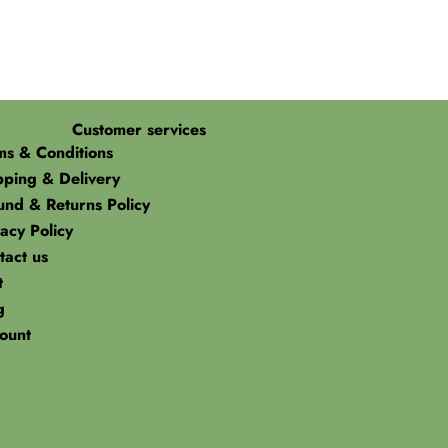
Customer services
ms & Conditions
pping & Delivery
und & Returns Policy
acy Policy
tact us
t
g
ount