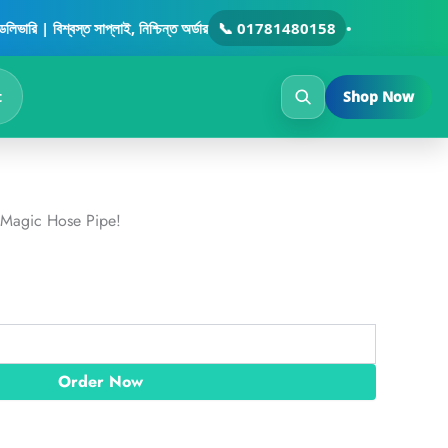
t
| বিশ্বস্ত সাপ্লাই, নিশ্চিন্ত অর্ডার
📞 01781480158
•
0৳ .
t
Shop Now
Magic Hose Pipe!
Order Now