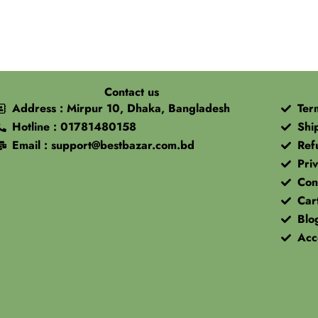
Contact us
Address : Mirpur 10, Dhaka, Bangladesh
Ter
Hotline : 01781480158
Shi
Email : support@bestbazar.com.bd
Ref
Priv
Con
Car
Blo
Acc