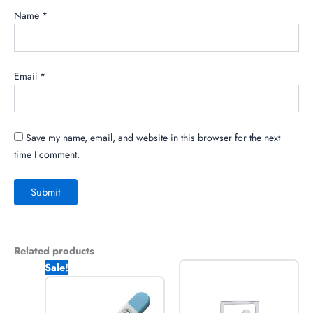
Name
*
Email
*
Save my name, email, and website in this browser for the next
time I comment.
Related products
Original
Current
Sale!
price
price
was:
is:
200.00৳ .
150.00৳ .