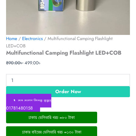
Home
/
Electronics
/ Multifunctional Camping Flashlight
LED+COB
Multifunctional Camping Flashlight LED+COB
890.00
৳
499.00
৳
Order Now
📞কল করতে ক্লিক করুন
01781480158
ঢাকায় ডেলিভারি খরচ =৮০ টাকা
ঢাকার বাইরের ডেলিভারি খরচ =১৩০ টাকা