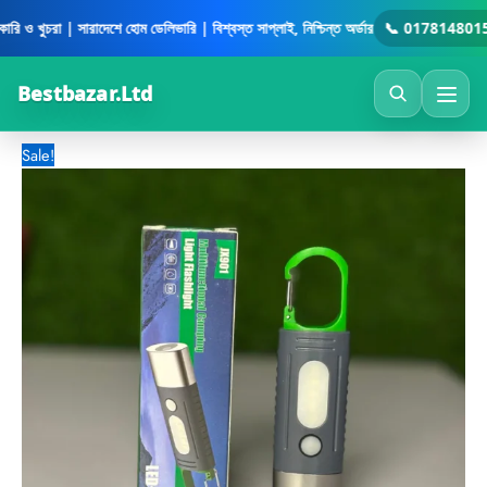
Multifunctional
Skip
Original
Current
ি ও খুচরা | সারাদেশে হোম ডেলিভারি | বিশ্বস্ত সাপ্লাই, নিশ্চিন্ত অর্ডার
📞 01781480158
Camping
to
price
price
Flashlight
content
was:
is:
LED+COB
890.00৳ .
499.00৳ .
Bestbazar.Ltd
quantity
Sale!