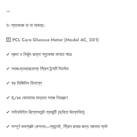
—
✨ প্যাকেজে যা যা থাকছে:
1️⃣ PCL Care Glucose Meter (Model 4C, 201)
✔ দ্রুত ও নির্ভুল রক্তে গ্লুকোজ মাপতে পারে
✔ সহজ-ব্যবহারযোগ্য স্ট্রিপ ইন্সার্ট সিস্টেম
✔ বড় ডিজিটাল ডিসপ্লে
✔ S/M বোতামের মাধ্যমে সহজ নিয়ন্ত্রণ
✔ লাইফটাইম রিপ্লেসমেন্ট গ্যারান্টি (ছবিতে উল্লেখিত)
✔ সম্পূর্ণ কমপ্যাক্ট কেসসহ—ল্যান্সেট, স্ট্রিপ রাখার জন্য আলাদা স্লট