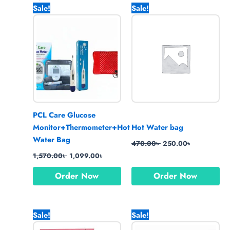
Original
Current
Original
Current
Sale!
Sale!
price
price
price
price
was:
is:
was:
is:
1,570.00৳ .
1,099.00৳ .
470.00৳ .
250.00৳ .
PCL Care Glucose
Monitor+Thermometer+Hot
Hot Water bag
Water Bag
470.00
৳
250.00
৳
1,570.00
৳
1,099.00
৳
Order Now
Order Now
Original
Current
Original
Current
Sale!
Sale!
price
price
price
price