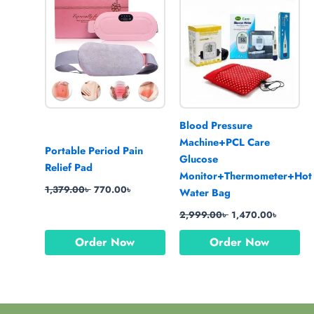
was:
is:
was:
is:
1,379.00৳ .
770.00৳ .
2,999.00৳ .
1,470.0
Blood Pressure
Machine+PCL Care
Portable Period Pain
Glucose
Relief Pad
Monitor+Thermometer+Hot
1,379.00
৳
770.00
৳
Water Bag
2,999.00
৳
1,470.00
৳
Order Now
Order Now