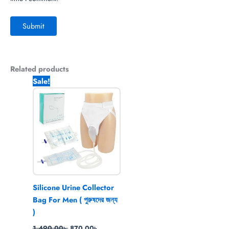
Related products
Original
Current
Sale!
price
price
was:
is:
1,490.00৳ .
870.00৳ .
Silicone Urine Collector
Bag For Men ( পুরুষদের জন্য
)
1,490.00
৳
870.00
৳