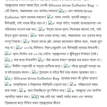
স্বাচ্ছন্দ্যময় করতে আমরা নিয়ে এসেছি Silicone Urine Collector Bag –
এটি নিরাপদ, আরামদায়ক এবং কার্যকর সমাধান!
কেন আমাদের Urine
Collector ব্যাগ ব্যবহার করবেন?
ডাবল সেলাই: ব্যাগটি মজবুত ও
দীর্ঘস্থায়ী, তাই সহজে ছিঁড়ে যাবে না।
লম্বা পাইপ: সহজেই ব্যবহারযোগ্য এবং
সঠিকভাবে সংযোগ করা যায়।
উন্নত মানের ব্যাগ: লিকেজের ঝামেলা নেই, তাই
চিন্তা মুক্ত ব্যবহার।
ডবল লেয়ার কাপড়: নরম, আরামদায়ক এবং ত্বকের জন্য
সম্পূর্ণ নিরাপদ।
উন্নত মানের বেল্ট: কোমরে ভালোভাবে আটকে থাকে, সহজে খুলে
পড়ে না।
১০০% সিলিকন: স্কিন-ফ্রেন্ডলি এবং দীর্ঘস্থায়ী ব্যবহার উপযোগী।
ল্যাব টেস্টেড এবং ১০০% সেইফ: স্বাস্থ্যসম্মত ও ঝুঁকিমুক্ত উপাদানে তৈরি।
কার জন্য উপযোগী?
যাঁরা বয়সের কারণে প্রস্রাব ধরে রাখতে পারেন না।
দীর্ঘদিন শয্যাশায়ী বা অসুস্থ রোগীদের জন্য।
যাঁদের মুভমেন্টে সমস্যা হয়
বা হুইলচেয়ারে থাকেন।
ট্র্যাভেল বা বাইরে দীর্ঘ সময় থাকার প্রয়োজন হলে।
Silicone Urine Collector Bag ব্যবহার করলে কী সুবিধা পাবেন?
অস্বস্তিকর ও বিব্রতকর পরিস্থিতি এড়ানো যায়।
পরিচ্ছন্নতা বজায়
রাখা সহজ।
রাতে নিরবচ্ছিন্ন ঘুম নিশ্চিত করে।
স্বাচ্ছন্দ্য এবং মানসিক
প্রশান্তি প্রদান করে।
আর দেরি নয়! আজই অর্ডার করুন এবং আপনার
প্রিয়জনের জন্য নিশ্চিত করুন স্বাচ্ছন্দ্যময় জীবন!