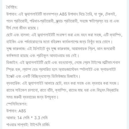
বৈশিষ্ট্য:
উপাদান: এই ফ্ল্যাশলাইটটি মানসম্পন্ন ABS উপাদান দিয়ে তৈরি, যা পুরু, টেকসই,
পতন প্রতিরোধী, পরিধান-প্রতিরোধী, স্ক্র্যাচ প্রতিরোধী, সহজে ক্ষতিগ্রস্ত হয় না এবং
দীর্ঘ সেবা জীবন রয়েছে।
ছোট এবং হালকা: এই ফ্ল্যাশলাইটটি সংরক্ষণ করা এবং বহন করা সহজ, এটি ক্যাম্পিং,
হাইকিং এবং পর্বতারোহণের মতো বহিরঙ্গন কার্যকলাপের জন্য নিখুঁত করে তোলে।
সূক্ষ্ম কারুকাজ: এই টর্চলাইটে খুব সূক্ষ্ম কারুকাজ, আরামদায়ক গ্রিপ, ভাল জলরোধী
কর্মক্ষমতা রয়েছে এবং প্রতিকূল আবহাওয়ার ভয় নেই।
ডিজাইন: এই ফ্ল্যাশলাইটটি ছোট এবং বহনযোগ্য, লেজে প্রেস টাইপের মাল্টিফাংশনাল
স্প্রিং হুক, ল্যাম্প হেড প্রসারিত হলে অ্যাডজাস্টেবল স্পটলাইট এবং ফ্লাডলাইট
ইফেক্ট এবং একটি বিচ্ছিন্নযোগ্য ডিফিউজার ডিজাইন।
ব্যবহারিক: এই ফ্ল্যাশলাইট আকারে ছোট, বহন করা সহজ এবং ব্যবহার করা সহজ।
রাতের সাইকেল চালানো, রাতে হাঁটা, ক্যাম্পিং, রাতের মাছ ধরা এবং বিদ্যুৎ বিভ্রাটের
সময় জরুরী ব্যবহারের জন্য উপযুক্ত।
স্পেসিফিকেশন:
উপাদান: ABS
আকার: 14 সেমি * 3.3 সেমি
পাওয়ার সাপ্লাই: টাইপ-সি চার্জিং