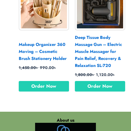
Deep Tissue Body
Makeup Organizer 360
Massage Gun – Electric
Moving – Cosmetic
Muscle Massager for
Brush Stationery Holder
Pain Relief, Recovery &
Relaxation SL-720
1,450.00
৳
990.00
৳
1,800.00
৳
1,120.00
৳
Order Now
Order Now
About us