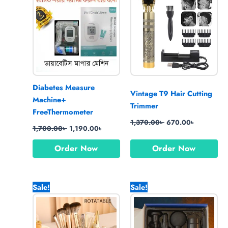
1,700.00৳ .
1,190.00৳ .
1,370.00৳ .
670.00৳ .
Diabetes Measure
Vintage T9 Hair Cutting
Machine+
Trimmer
FreeThermometer
1,370.00
৳
670.00
৳
1,700.00
৳
1,190.00
৳
Order Now
Order Now
Original
Current
Original
Current
Sale!
Sale!
price
price
price
price
was:
is:
was:
is:
1,450.00৳ .
990.00৳ .
1,800.00৳ .
1,120.00