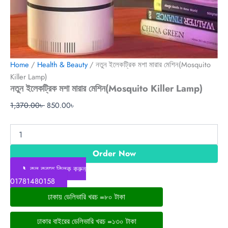
Home
/
Health & Beauty
/ নতুন ইলেকট্রিক মশা মারার মেশিন(Mosquito
Killer Lamp)
নতুন ইলেকট্রিক মশা মারার মেশিন(Mosquito Killer Lamp)
1,370.00
৳
850.00
৳
Order Now
📞কল করতে ক্লিক করুন
01781480158
ঢাকায় ডেলিভারি খরচ =৮০ টাকা
ঢাকার বাইরের ডেলিভারি খরচ =১৩০ টাকা