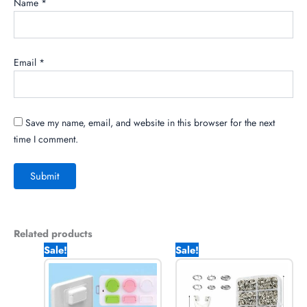
Name
*
Email
*
Save my name, email, and website in this browser for the next
time I comment.
Related products
Original
Current
Original
Current
Sale!
Sale!
price
price
price
price
was:
is:
was:
is:
890.00৳ .
550.00৳ .
1,090.00৳ .
520.00৳ .