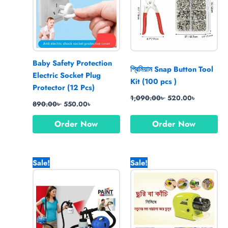
Baby Safety Protection
প্রিমিয়াম Snap Button Tool
Electric Socket Plug
Kit (100 pcs )
Protector (12 Pcs)
1,090.00
৳
520.00
৳
890.00
৳
550.00
৳
Order Now
Order Now
Original
Current
Original
Current
Sale!
Sale!
price
price
price
price
was:
is:
was:
is:
6,550.00৳ .
4,870.00৳ .
890.00৳ .
670.00৳ .