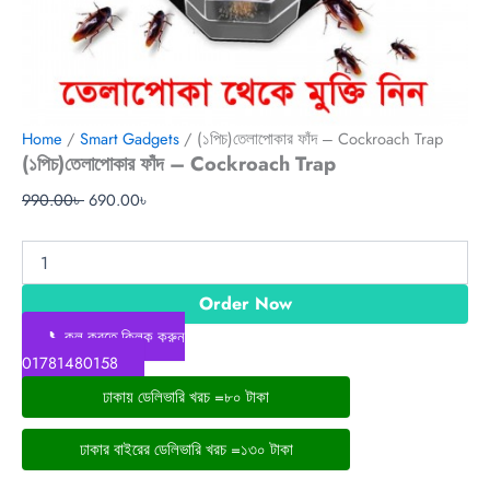
Home
/
Smart Gadgets
/ (১পিচ)তেলাপোকার ফাঁদ – Cockroach Trap
(১পিচ)তেলাপোকার ফাঁদ – Cockroach Trap
990.00
৳
690.00
৳
Order Now
📞কল করতে ক্লিক করুন
01781480158
ঢাকায় ডেলিভারি খরচ =৮০ টাকা
ঢাকার বাইরের ডেলিভারি খরচ =১৩০ টাকা