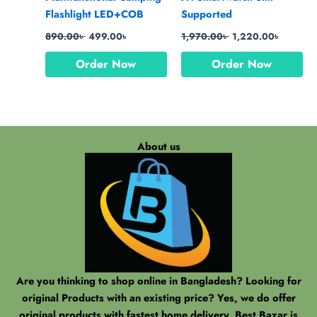
Flashlight LED+COB
Supported
890.00
৳
499.00
৳
1,970.00
৳
1,220.00
৳
Order Now
Order Now
About us
Are you thinking to shop online in Bangladesh? Looking for
original Products with an existing price? Yes, we do offer
original products with fastest home delivery. Best Bazar is