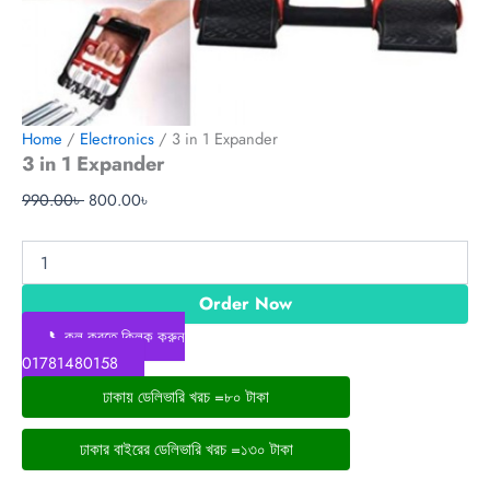
Home
/
Electronics
/ 3 in 1 Expander
3 in 1 Expander
990.00
৳
800.00
৳
Order Now
📞কল করতে ক্লিক করুন
01781480158
ঢাকায় ডেলিভারি খরচ =৮০ টাকা
ঢাকার বাইরের ডেলিভারি খরচ =১৩০ টাকা