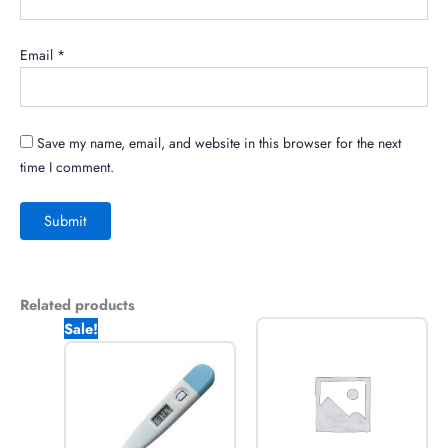
Email
*
Save my name, email, and website in this browser for the next
time I comment.
Related products
Original
Current
Sale!
price
price
was:
is:
200.00৳ .
150.00৳ .