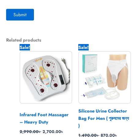
Related products
Original
Current
Original
Current
Sale!
Sale!
price
price
price
price
was:
is:
was:
is:
2,990.00৳ .
2,700.00৳ .
1,490.00৳ .
870.00৳ .
Silicone Urine Collector
Infrared Foot Massager
Bag For Men ( পুরুষদের জন্য
– Heavy Duty
)
2,990.00
৳
2,700.00
৳
1,490.00
৳
870.00
৳