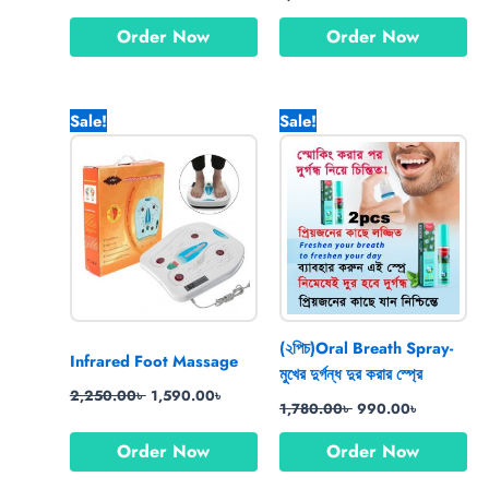
Order Now
Order Now
Original
Current
Original
Current
Sale!
Sale!
price
price
price
price
was:
is:
was:
is:
2,250.00৳ .
1,590.00৳ .
1,780.00৳ .
990.00৳ .
(২পিচ)Oral Breath Spray-
Infrared Foot Massage
মুখের দুর্গন্ধ দুর করার স্প্রে
2,250.00
৳
1,590.00
৳
1,780.00
৳
990.00
৳
Order Now
Order Now