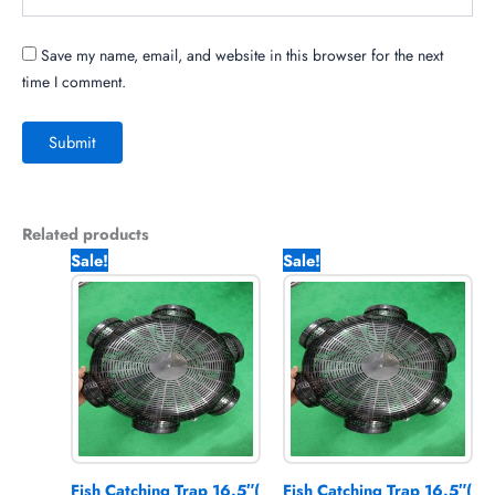
Save my name, email, and website in this browser for the next
time I comment.
Related products
Original
Current
Original
Current
Sale!
Sale!
price
price
price
price
was:
is:
was:
is:
850.00৳ .
450.00৳ .
3,870.00৳ .
2,400.0
Fish Catching Trap 16.5″(
Fish Catching Trap 16.5″(