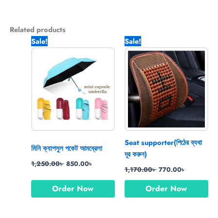
Related products
Original
Current
Original
Current
Sale!
Sale!
price
price
price
price
was:
is:
was:
is:
1,250.00৳ .
850.00৳ .
1,170.00৳ .
770.00৳ .
Seat supporter(পিঠের ব্যথা
মিনি ক্যাপসুল পকেট আমব্রেলা
দূর করুন)
1,250.00
৳
850.00
৳
1,170.00
৳
770.00
৳
Order Now
Order Now