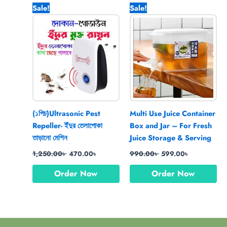
Original
Current
Original
Current
Sale!
Sale!
price
price
price
price
was:
is:
was:
is:
1,250.00৳ .
470.00৳ .
990.00৳ .
599.00৳ .
(১পিচ)Ultrasonic Pest
Multi Use Juice Container
Repeller- ইঁদুর তেলাপোকা
Box and Jar – For Fresh
তাড়ানো মেশিন
Juice Storage & Serving
1,250.00
৳
470.00
৳
990.00
৳
599.00
৳
Order Now
Order Now