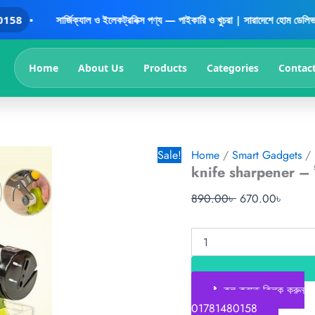
knife
Original
Curren
সার্জিক্যাল ও ইলেকট্রনিক্স পণ্য — পাইকারি ও খুচরা | সারাদেশে হোম ডেলিভারি | বিশ্বস্ত সাপ
sharpener
price
price
-
was:
is:
ইলেকট্রিক
890.00৳ .
670.0
ছুরি
Home
About Us
Products
Categories
Contac
ধার
করার
মেশিন
quantity
Sale!
Home
/
Smart Gadgets
/ k
knife sharpener – ইলে
890.00
৳
670.00
৳
📞কল করতে ক্লিক করুন
01781480158