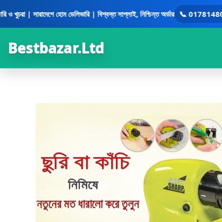
Skip
রাদেশে হোম ডেলিভারি | বিশ্বস্ত সাপ্লাই, নিশ্চিন্ত অর্ডার
📞 01781480158
•
to
content
Bestbazar.Ltd