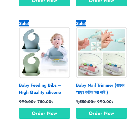
Order Now
Order Now
Original
Current
Original
Current
Sale!
Sale!
price
price
price
price
was:
is:
was:
is:
990.00৳ .
750.00৳ .
1,550.00৳ .
990.00৳ .
Baby Feeding Bibs –
Baby Nail Trimmer (বাচ্চার
High Quality silicone
আঙ্গুল কাটার ভয় নাই )
990.00
৳
750.00
৳
1,550.00
৳
990.00
৳
Order Now
Order Now