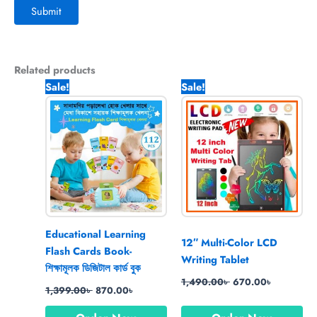
Related products
Original
Current
Original
Current
Sale!
Sale!
price
price
price
price
was:
is:
was:
is:
1,399.00৳ .
870.00৳ .
1,490.00৳ .
670.00৳ .
Educational Learning
12″ Multi-Color LCD
Flash Cards Book-
Writing Tablet
শিক্ষামূলক ডিজিটাল কার্ড বুক
1,490.00
৳
670.00
৳
1,399.00
৳
870.00
৳