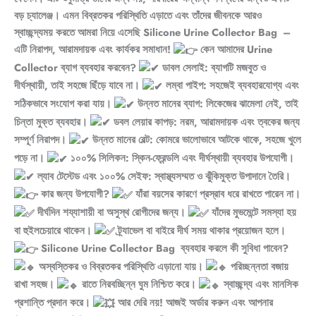
বড় চ্যালেঞ্জ। এমন বিব্রতকর পরিস্থিতি এড়াতে এবং তাঁদের জীবনকে আরও
স্বাচ্ছন্দ্যময় করতে আমরা নিয়ে এসেছি Silicone Urine Collector Bag –
এটি নিরাপদ, আরামদায়ক এবং কার্যকর সমাধান!
কেন আমাদের Urine
Collector ব্যাগ ব্যবহার করবেন?
ডাবল সেলাই: ব্যাগটি মজবুত ও
দীর্ঘস্থায়ী, তাই সহজে ছিঁড়ে যাবে না।
লম্বা পাইপ: সহজেই ব্যবহারযোগ্য এবং
সঠিকভাবে সংযোগ করা যায়।
উন্নত মানের ব্যাগ: লিকেজের ঝামেলা নেই, তাই
চিন্তা মুক্ত ব্যবহার।
ডবল লেয়ার কাপড়: নরম, আরামদায়ক এবং ত্বকের জন্য
সম্পূর্ণ নিরাপদ।
উন্নত মানের বেল্ট: কোমরে ভালোভাবে আটকে থাকে, সহজে খুলে
পড়ে না।
১০০% সিলিকন: স্কিন-ফ্রেন্ডলি এবং দীর্ঘস্থায়ী ব্যবহার উপযোগী।
ল্যাব টেস্টেড এবং ১০০% সেইফ: স্বাস্থ্যসম্মত ও ঝুঁকিমুক্ত উপাদানে তৈরি।
কার জন্য উপযোগী?
যাঁরা বয়সের কারণে প্রস্রাব ধরে রাখতে পারেন না।
দীর্ঘদিন শয্যাশায়ী বা অসুস্থ রোগীদের জন্য।
যাঁদের মুভমেন্টে সমস্যা হয়
বা হুইলচেয়ারে থাকেন।
ট্র্যাভেল বা বাইরে দীর্ঘ সময় থাকার প্রয়োজন হলে।
Silicone Urine Collector Bag ব্যবহার করলে কী সুবিধা পাবেন?
অস্বস্তিকর ও বিব্রতকর পরিস্থিতি এড়ানো যায়।
পরিচ্ছন্নতা বজায়
রাখা সহজ।
রাতে নিরবচ্ছিন্ন ঘুম নিশ্চিত করে।
স্বাচ্ছন্দ্য এবং মানসিক
প্রশান্তি প্রদান করে।
আর দেরি নয়! আজই অর্ডার করুন এবং আপনার