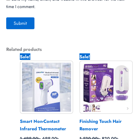
time I comment.
Related products
Original
Current
Original
Current
Sale!
Sale!
price
price
price
price
was:
is:
was:
is:
1,499.00৳ .
699.00৳ .
1,520.00৳ .
820.00৳ .
Smart Non-Contact
Finishing Touch Hair
Infrared Thermometer
Remover
1,499.00
৳
699.00
৳
1,520.00
৳
820.00
৳