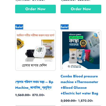
Order Now
Order Now
Original
Current
Original
Current
Sale!
Sale!
price
price
price
price
was:
is:
was:
is:
1,560.00৳ .
870.00৳ .
3,200.00৳ .
1,870.00
Combo Blood pressure
প্রেসার পরিমাপ করার যন্ত্র – Bp
machine +Thermometer
Machine_জাপানিজ_প্রযুক্তি
+Blood Glucose
+Electric hot water Bag
1,560.00
৳
870.00
৳
3,200.00
৳
1,870.00
৳