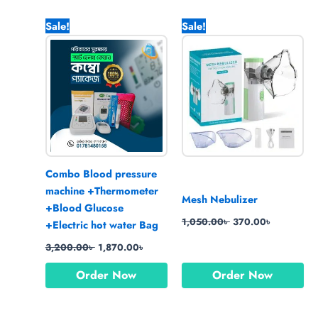
Original
Current
Original
Current
Sale!
Sale!
price
price
price
price
was:
is:
was:
is:
3,200.00৳ .
1,870.00৳ .
1,050.00৳ .
370.00৳ .
Combo Blood pressure
machine +Thermometer
Mesh Nebulizer
+Blood Glucose
1,050.00
৳
370.00
৳
+Electric hot water Bag
3,200.00
৳
1,870.00
৳
Order Now
Order Now