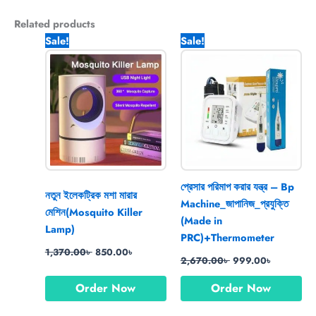
Related products
Original
Current
Original
Current
Sale!
Sale!
price
price
price
price
was:
is:
was:
is:
1,370.00৳ .
850.00৳ .
2,670.00৳ .
999.00৳ .
প্রেসার পরিমাপ করার যন্ত্র – Bp
নতুন ইলেকট্রিক মশা মারার
Machine_জাপানিজ_প্রযুক্তি
মেশিন(Mosquito Killer
(Made in
Lamp)
PRC)+Thermometer
1,370.00
৳
850.00
৳
2,670.00
৳
999.00
৳
Order Now
Order Now