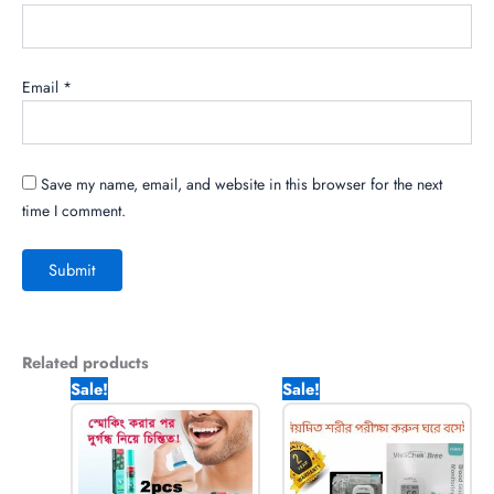
Email
*
Save my name, email, and website in this browser for the next
time I comment.
Related products
Original
Current
Original
Current
Sale!
Sale!
price
price
price
price
was:
is:
was:
is:
1,780.00৳ .
990.00৳ .
1,700.00৳ .
1,190.00