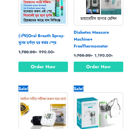
Diabetes Measure
(২পিচ)Oral Breath Spray-
Machine+
মুখের দুর্গন্ধ দুর করার স্প্রে
FreeThermometer
1,780.00
৳
990.00
৳
1,700.00
৳
1,190.00
৳
Order Now
Order Now
Original
Current
Original
Current
Sale!
Sale!
price
price
price
price
was:
is:
was:
is:
1,560.00৳ .
870.00৳ .
1,700.00৳ .
699.00৳ .