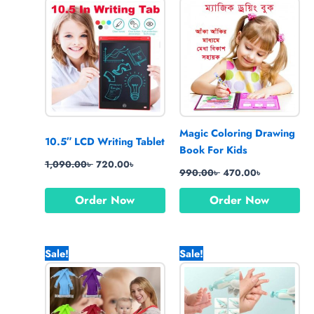
was:
is:
was:
is:
1,090.00৳ .
720.00৳ .
990.00৳ .
470.00৳ .
Magic Coloring Drawing
10.5″ LCD Writing Tablet
Book For Kids
1,090.00
৳
720.00
৳
990.00
৳
470.00
৳
Order Now
Order Now
Original
Current
Original
Current
Sale!
Sale!
price
price
price
price
was:
is:
was:
is:
1,490.00৳ .
1,250.00৳ .
1,550.00৳ .
990.00৳ .