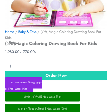
Home
/
Baby & Toys
/ (২পিচ)Magic Coloring Drawing Book For
Kids
(২পিচ)Magic Coloring Drawing Book For Kids
1,980.00
৳
770.00
৳
Order Now
📞কল করতে ক্লিক করুন
01781480158
ঢাকায় ডেলিভারি খরচ =৮০ টাকা
ঢাকার বাইরের ডেলিভারি খরচ =১৩০ টাকা