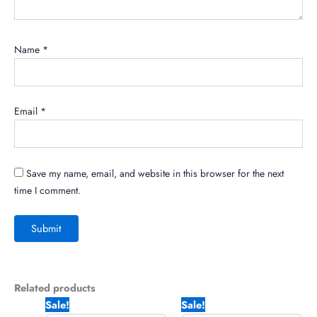
Name
*
Email
*
Save my name, email, and website in this browser for the next
time I comment.
Related products
Original
Current
Original
Current
Sale!
Sale!
price
price
price
price