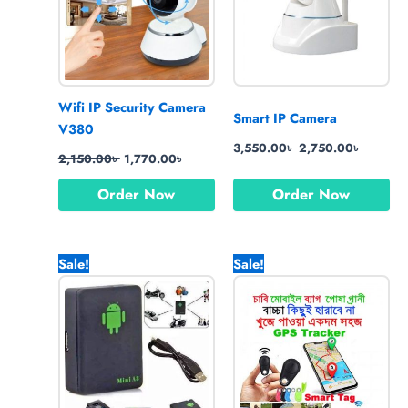
Wifi IP Security Camera
Smart IP Camera
V380
3,550.00
৳
2,750.00
৳
2,150.00
৳
1,770.00
৳
Order Now
Order Now
Original
Current
Original
Current
Sale!
Sale!
price
price
price
price
was:
is:
was:
is:
1,490.00৳ .
1,270.00৳ .
990.00৳ .
550.00৳ .