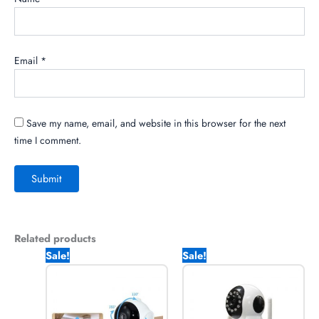
Email
*
Save my name, email, and website in this browser for the next
time I comment.
Related products
Original
Current
Original
Current
Sale!
Sale!
price
price
price
price
was:
is:
was:
is:
2,150.00৳ .
1,770.00৳ .
3,550.00৳ .
2,750.0