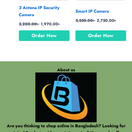
3 Antena IP Security
Smart IP Camera
Camera
3,550.00
৳
2,750.00
৳
3,200.00
৳
1,970.00
৳
Order Now
Order Now
About us
Are you thinking to shop online in Bangladesh? Looking for