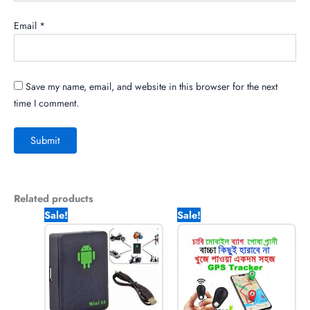
Email
*
Save my name, email, and website in this browser for the next
time I comment.
Related products
Original
Current
Original
Current
Sale!
Sale!
price
price
price
price
was:
is:
was:
is:
1,490.00৳ .
1,270.00৳ .
990.00৳ .
550.00৳ .