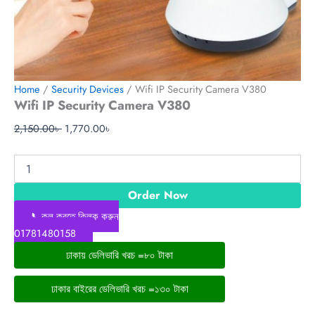
Home
/
Security Devices
/ Wifi IP Security Camera V380
Wifi IP Security Camera V380
2,150.00
৳
1,770.00
৳
Order Now
📞কল করতে ক্লিক করুন
01781480158
ঢাকায় ডেলিভারি খরচ =৮০ টাকা
ঢাকার বাইরের ডেলিভারি খরচ =১৩০ টাকা