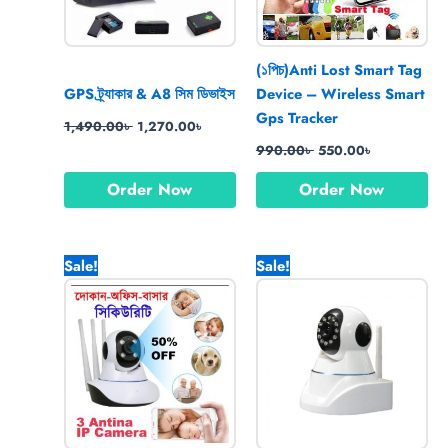
(১পিচ)Anti Lost Smart Tag
GPS ট্র্যাকার & A8 সিম ডিভাইস
Device – Wireless Smart
Gps Tracker
1,490.00
৳
1,270.00
৳
990.00
৳
550.00
৳
Order Now
Order Now
Original
Current
Original
Current
Sale!
Sale!
price
price
price
price
was:
is:
was:
is:
3,200.00৳ .
1,970.00৳ .
3,550.00৳ .
2,750.0