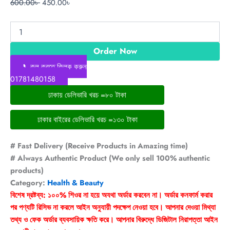
600.00
৳
450.00
৳
Order Now
📞কল করতে ক্লিক করুন
01781480158
ঢাকায় ডেলিভারি খরচ =৮০ টাকা
ঢাকার বাইরের ডেলিভারি খরচ =১৩০ টাকা
# Fast Delivery (Receive Products in Amazing time)
# Always Authentic Product (We only sell 100% authentic
products)
Category:
Health & Beauty
বিশেষ দ্রষ্টব্য: ১০০% শিওর না হয়ে অযথা অর্ডার করবেন না। অর্ডার কনফার্ম করার
পর পণ্যটি রিসিভ না করলে আইন অনুযায়ী পদক্ষেপ নেওয়া হবে। আপনার দেওয়া মিথ্যা
তথ্য ও ফেক অর্ডার ব্যবসায়িক ক্ষতি করে। আপনার বিরুদ্ধে ডিজিটাল নিরাপত্তা আইন