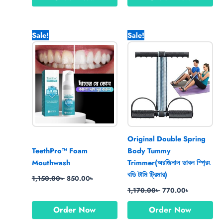
Original
Current
Original
Current
Sale!
Sale!
price
price
price
price
was:
is:
was:
is:
1,150.00৳ .
850.00৳ .
1,170.00৳ .
770.00৳ .
Original Double Spring
TeethPro™ Foam
Body Tummy
Mouthwash
Trimmer(অরজিনাল ডাবল স্প্রিং
বডি টামি ট্রিমার)
1,150.00
৳
850.00
৳
1,170.00
৳
770.00
৳
Order Now
Order Now