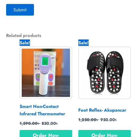
Related products
Original
Current
Original
Current
Sale!
Sale!
price
price
price
price
was:
is:
was:
is:
1,590.00৳ .
850.00৳ .
1,250.00৳ .
950.00৳ .
Smart Non-Contact
Foot Reflex- Akupancar
Infrared Thermometer
1,250.00
৳
950.00
৳
1,590.00
৳
850.00
৳
Order Now
Order Now