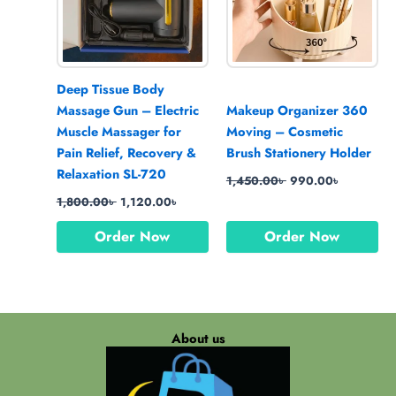
Deep Tissue Body
Massage Gun – Electric
Makeup Organizer 360
Muscle Massager for
Moving – Cosmetic
Pain Relief, Recovery &
Brush Stationery Holder
Relaxation SL-720
1,450.00
৳
990.00
৳
1,800.00
৳
1,120.00
৳
Order Now
Order Now
About us