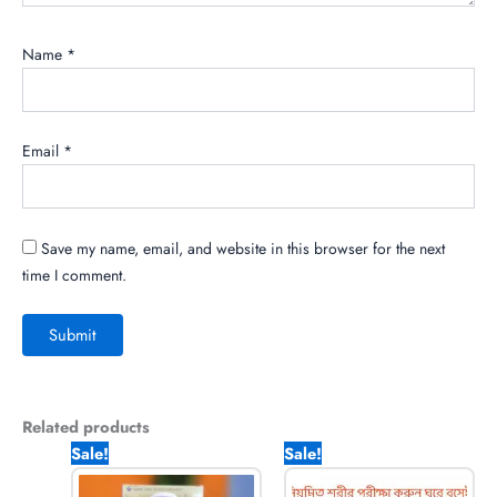
Name
*
Email
*
Save my name, email, and website in this browser for the next
time I comment.
Related products
Original
Current
Original
Current
Sale!
Sale!
price
price
price
price
was:
is:
was:
is: