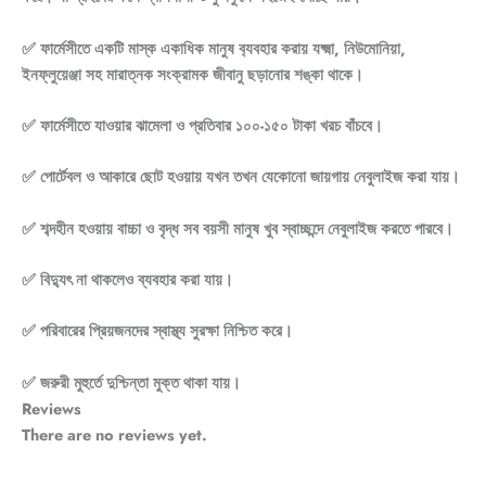
✅ ফার্মেসীতে একটি মাস্ক একাধিক মানুষ ব‍্যবহার করায় যক্ষ্মা, নিউমোনিয়া,
ইনফ্লুয়েঞ্জা সহ মারাত্নক সংক্রামক জীবানু ছড়ানোর শঙ্কা থাকে।
✅ ফার্মেসীতে যাওয়ার ঝামেলা ও প্রতিবার ১০০-১৫০ টাকা খরচ বাঁচবে।
✅ পোর্টেবল ও আকারে ছোট হওয়ায় যখন তখন যেকোনো জায়গায় নেবুলাইজ করা যায়।
✅ শব্দহীন হওয়ায় বাচ্চা ও বৃদ্ধ সব বয়সী মানুষ খুব স্বাচ্ছন্দে নেবুলাইজ করতে পারবে।
✅ বিদ্যুৎ না থাকলেও ব্যবহার করা যায়।
✅ পরিবারের প্রিয়জনদের স্বাস্থ্য সুরক্ষা নিশ্চিত করে।
✅ জরুরী মুহুর্তে দুশ্চিন্তা মুক্ত থাকা যায়।
Reviews
There are no reviews yet.