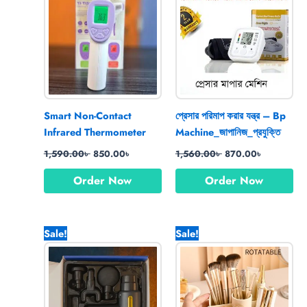
1,590.00৳ .
850.00৳ .
1,560.00৳ .
870.00৳ .
Smart Non-Contact
প্রেসার পরিমাপ করার যন্ত্র – Bp
Infrared Thermometer
Machine_জাপানিজ_প্রযুক্তি
1,590.00
৳
850.00
৳
1,560.00
৳
870.00
৳
Order Now
Order Now
Original
Current
Original
Current
Sale!
Sale!
price
price
price
price
was:
is:
was:
is:
1,800.00৳ .
1,120.00৳ .
1,450.00৳ .
990.00৳ .